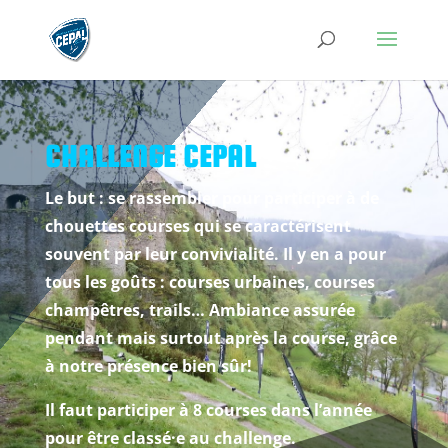
CHALLENGE CEPAL
Le but : se rassembler pour participer à de
chouettes courses qui se caractérisent
souvent par leur convivialité. Il y en a pour
tous les goûts : courses urbaines, courses
champêtres, trails… Ambiance assurée
pendant mais surtout après la course, grâce
à notre présence bien sûr!
Il faut participer à 8 courses dans l’année
pour être classé·e au challenge.